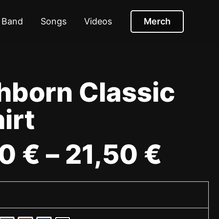
Band
Songs
Videos
Merch
hborn Classic
irt
00
€
–
21,50
€