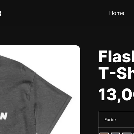
Flashborn
Classic
Home
T-
Shirt
Menge
Flas
T-Sh
13,
Farbe