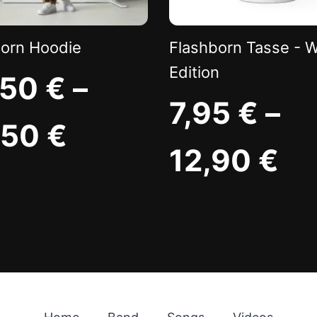
born Hoodie
Flashborn Tasse - W
Edition
,50
€
–
7,95
€
–
,50
€
12,90
€