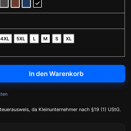
4XL
5XL
L
M
S
XL
In den Warenkorb
sten
teuerausweis, da Kleinunternehmer nach §19 (1) UStG.