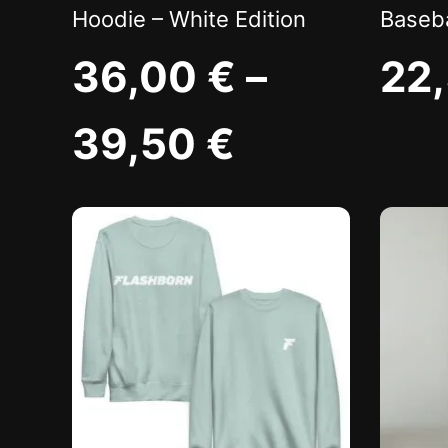
Hoodie – White Edition
Baseba
36,00
€
–
22
39,50
€