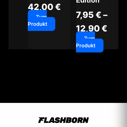
Edition
gewählt
gewählt
42,00
€
werden
werden
7,95
€
–
Zum
Produkt
12,90
€
Zum
Produkt